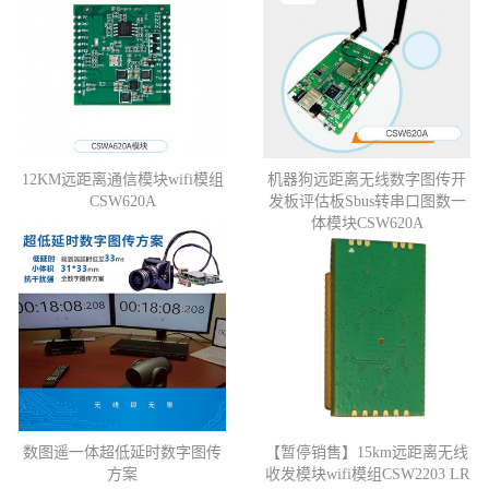
12KM远距离通信模块wifi模组
机器狗远距离无线数字图传开
CSW620A
发板评估板Sbus转串口图数一
体模块CSW620A
数图遥一体超低延时数字图传
【暂停销售】15km远距离无线
方案
收发模块wifi模组CSW2203 LR