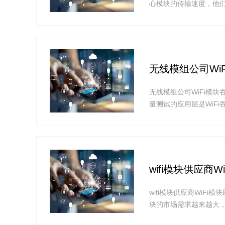
心模块的传输速度，他们
物联小编整理了一篇关于
无线模组公司Wi
无线模组公司WiFi模块吞
量测试的应用层是WiF
行。WiFi网络性能对于
?
wifi模块供应商
wifi模块供应商WiF
块的市场需求越来越大，
口WiFi模块提出了合