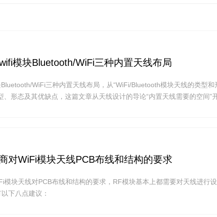
fi模块Bluetooth/WiFi三种内置天线布局
Bluetooth/WiFi三种内置天线布局，从“WiFi/Bluetooth模块天线的类型和
型、形态及其优缺点，这篇文章从天线设计的导论“内置天线需要的空间”
fi模块板载天线：
线直接与线路板一起成型，便于批量生产。例如，需要给天线留出的净空区域
落内，周围不可有金属覆盖！
应商对WiFi模块天线PCB布线和结构的要求
WiFi模块天线对PCB布线和结构的要求，RF模块基本上都需要对天线进行
计有以下八点建议：
天线的形式以及天线位置和馈电尺寸。