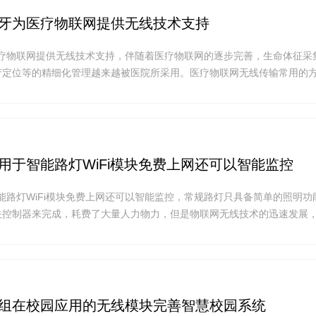
输蓝牙为医疗物联网提供无线技术支持
为医疗物联网提供无线技术支持，伴随着医疗物联网的逐步完善，生命体征采
产定位等的精细化管理越来越被医院所采用。医疗物联网无线传输常用的
蓝牙通信技术。就技术效果而言，wifi远距离传输具有宽带、传输速度快、
点，是目前应用于医疗物联网中的两种短距离无线通信技术。
传应用于智能路灯WiFi模块免费上网还可以智能监控
于智能路灯WiFi模块免费上网还可以智能监控，常规路灯只具备简单的照明功
控制器来完成，耗费了大量人力物力，但是物联网无线技术的迅速发展，wi
也逐渐实现智能化，如定时开关灯、分时段调光等都需要通过远程控制器
用内置WiFi模块的无线路由器设备安装智能路灯，实现无线网络覆盖。
无线WiFi服务。
传模组在校园应用的无线模块完善智慧校园系统