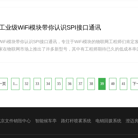
出两款基于国产芯片、成本更可控的低成本串口WiFi模块cv5200无线数
款串口WiFi模块都符合RoHS环保要求，可通过FCC、CE认证，使现有
更快地进入市场。
家工业级WiFi模块带你认识SPI接口通讯
级WiFi模块带你认识SPI接口通讯，专注于WiFi模块的物联网工程师们肯定
块厂家在物联网市场上推出了许多新型号，其中有工程师期待已久的低成本串口W
I接口WiFi模块。本文以为工业级WiFi模块切入点，详细介绍了基于WiF
ialPeripheralInterface)的简称，它是一种高速、全双工、同步通讯总线
了芯片的管脚，同时为PCB布局节省空间。
一页
1...
32
33
34
35
36
37
38
39
40
41
下
北京文件销毁中心
智能候车亭
路灯杆喷雾系统
电销回拨系统
澄迈