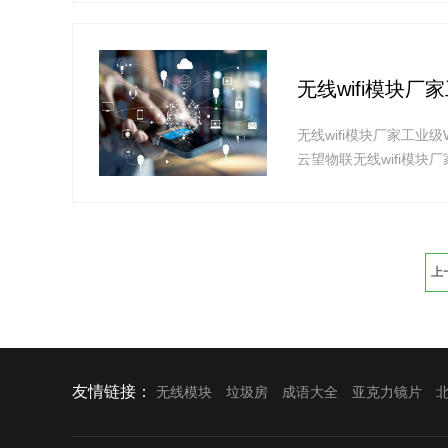
客户整体成本，并顺势推
模块，测试报告显示，这
设备打通智能化通道，
?
无线wifi模块厂
无线wifi模块厂家工业
云望物联无线wifi模
模块，也有备受关注的SP
SPI接口通信。
SPI是串行外部接口(Ser
用管脚上的四条线，节省
上
友情链接：
无线模块
垃圾房
成语大全
亚克力镜片