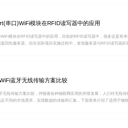
式分别是：分
art(串口)WiFi模块在RFID读写器中的应用
(串口)WiFi模块在RFID读写器中的应用，目前的RFID读写器中，很多还是有
返回给服务器。但在实际项目实施过程中，发现服务器与RFID读写器距
仅需要布线，而且读写器的位置也不灵活。使用wifi远距离模块UARTWi
由器，通过无线网络将RFID读写器的数据通过无线网络传回至服务器，
的情况下，读写器可灵活地改变位置，避免了人工改造布线的工作。
家WiFi蓝牙无线传输方案比较
iFi蓝牙无线传输方案比较，伴随着各种物联网应用的井喷发展，人们对无线传
满足不同的市场需求，实现数据的传输和汇集，下面简单介绍了适用于物
，两者也可以互相搭配效果更佳。