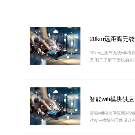
20km远距离无线wi
20km远距离无线wifi模块
态”我们了解了天线的类
1、20km远距离无线wi
平板天线Layout天
20*5mm，设计在角
智能wifi模块供
智能wifi模块供应商对
对WiFi模块的天线设
1.建议使用WiFi模组