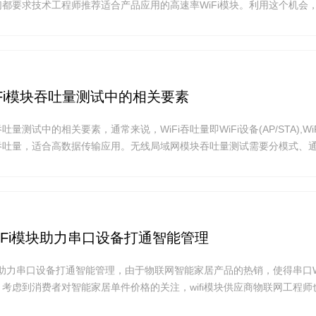
都要求技术工程师推荐适合产品应用的高速率WiFi模块。利用这个机会
高速无线WiFi模块的简单介绍。
Fi模块吞吐量测试中的相关要素
吐量测试中的相关要素，通常来说，WiFi吞吐量即WiFi设备(AP/STA),Wi
i吞吐量，适合高数据传输应用。无线局域网模块吞吐量测试需要分模式、
产品来说，WiFi吞吐量是一个很大的决定因素。
WiFi模块助力串口设备打通智能管理
i模块助力串口设备打通智能管理，由于物联网智能家居产品的热销，使得串口W
考虑到消费者对智能家居单件价格的关注，wifi模块供应商物联网工程师
理的成本控制要求。云望物联致力于为客户提供低成本的无线产品解决方案