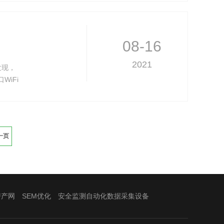
据传输
的串口
08-16
2021
发现，
iFi
i模块的
，它仅占
一页
房产网
SEM优化
安全监测自动化数据采集设备