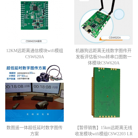
12KM远距离通信模块wifi模组
机器狗远距离无线数字图传开
CSW620A
发板评估板Sbus转串口图数一
体模块CSW620A
数图遥一体超低延时数字图传
【暂停销售】15km远距离无线
方案
收发模块wifi模组CSW2203 LR