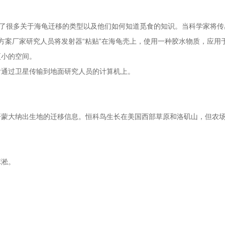
握了很多关于海龟迁移的类型以及他们如何知道觅食的知识。当科学家将
传输方案厂家研究人员将发射器“粘贴”在海龟壳上，使用一种胶水物质，应
更小的空间。
后通过卫星传输到地面研究人员的计算机上。
开蒙大纳出生地的迁移信息。恒科鸟生长在美国西部草原和洛矶山，但农场
麻淞。