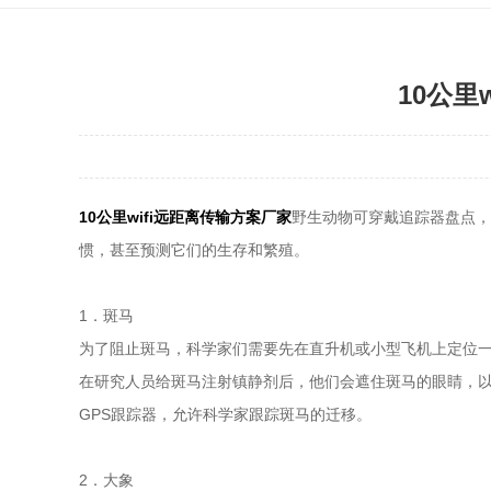
10公里
10公里wifi远距离传输方案厂家
野生动物可穿戴追踪器盘点，
惯，甚至预测它们的生存和繁殖。
1．斑马
为了阻止斑马，科学家们需要先在直升机或小型飞机上定位一
在研究人员给斑马注射镇静剂后，他们会遮住斑马的眼睛，以减
GPS跟踪器，允许科学家跟踪斑马的迁移。
2．大象