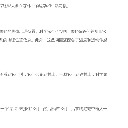
跟踪这些大象在森林中的运动和生活习惯。
雪豹的具体地理位置。科学家们会“注射”雪豹镇静剂并测量它
送雪豹的地理位置信息。此外，这些项圈还配备了温度和运动传感
狮子看到它们时，它们会跑到树上。一旦它们到达树上，科学家
置一个“陷阱”来抓住它们，然后麻醉它们，后在响尾蛇中植入一