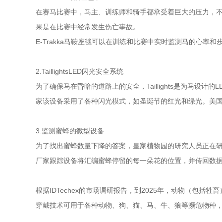
在赛马比赛中，马主、训练师和骑手都承受着巨大的压力，
果是在比赛中经常发生伤亡事故。
E-Trakka马鞍座毯可以在训练和比赛中实时监测马的心
2.TaillightsLED闪光安全系统
为了确保马在昏暗的道路上的安全，Taillights是为马设
家该设备采用了各种闪光模式，如圣诞节的红光和绿光。美国和加拿
3.监测蜜蜂的微型设备
为了找出蜜蜂数量下降的答案，皇家植物园的研究人员正在研究Tu
厂家跟踪设备将汇编蜜蜂停留的每一朵花的位置，并传回数
根据IDTechex的市场调研报告，到2025年，动物（包括
穿戴技术可用于各种动物、狗、猫、马、牛、狼等濒危物种