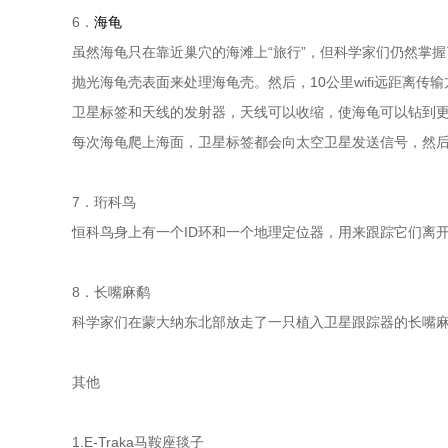
6．
海龟
虽然海龟只在靠近巢穴的海滩上“旅行”，但科学家们仍然掌
抛光海龟壳表面来处理海龟壳。然后，10公里wifi远距离
卫星标签和天线的发射器，天线可以收缩，使海龟可以钻到
每次海龟爬上海面，卫星标签都会向太空卫星发送信号，然
7．珩科鸟
恒科鸟身上有一个ID环和一个地理定位器，用来跟踪它们离
8．长嘴麻鹬
科学家们在蒙大纳东北部放走了一只植入卫星跟踪器的长嘴
其他
1.E-Traka马鞍座毯子