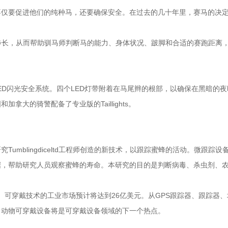
不仅要促进他们的纯种马，还要确保安全。在过去的几十年里，赛马的决
率和步长，从而帮助驯马师判断马的能力、身体状况、跛脚和合适的赛跑距离
计的LED闪光安全系统。四个LED灯带附着在马尾辫的根部，以确保在黑暗的夜
大的骑警配备了专业版的Taillights。
mblingdiceltd工程师创造的新技术，以跟踪蜜蜂的活动。微跟踪设
据，帮助研究人员观察蜜蜂的寿命。本研究的目的是判断病毒、杀虫剂、
牲畜）可穿戴技术的工业市场预计将达到26亿美元。从GPS跟踪器、跟踪器、
，动物可穿戴设备将是可穿戴设备领域的下一个热点。