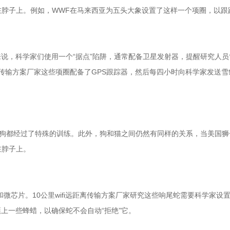
在脖子上。例如，WWF在马来西亚为五头大象设置了这样一个项圈，以
说，科学家们使用一个“据点”陷阱，通常配备卫星发射器，提醒研究人员
距离传输方案厂家这些项圈配备了GPS跟踪器，然后每四小时向科学家发
些狗都经过了特殊的训练。此外，狗和猫之间仍然有同样的关系，当美国
在脖子上。
和微芯片。10公里wifi远距离传输方案厂家研究这些响尾蛇需要科学家设
上一些蜂蜡，以确保蛇不会自动“拒绝”它。