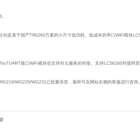
CB。
块，分别是基于国产TR6260方案的小尺寸低功耗、低成本的串口WiFi模块LC
oTUART接口WiFi模块也支持对云服务的对接。支持LCS6260对接阿里云
60/WG219/WG229/WG231已批量供货，索样可在网站右侧的客服进行咨询
重要