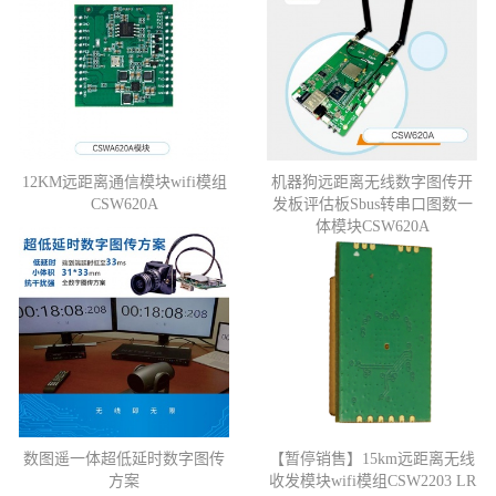
12KM远距离通信模块wifi模组
机器狗远距离无线数字图传开
CSW620A
发板评估板Sbus转串口图数一
体模块CSW620A
数图遥一体超低延时数字图传
【暂停销售】15km远距离无线
方案
收发模块wifi模组CSW2203 LR